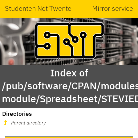
Studenten Net Twente
Mirror service
Index of
/pub/software/CPAN/modules
module/Spreadsheet/STEVIE
Directories
Parent directory