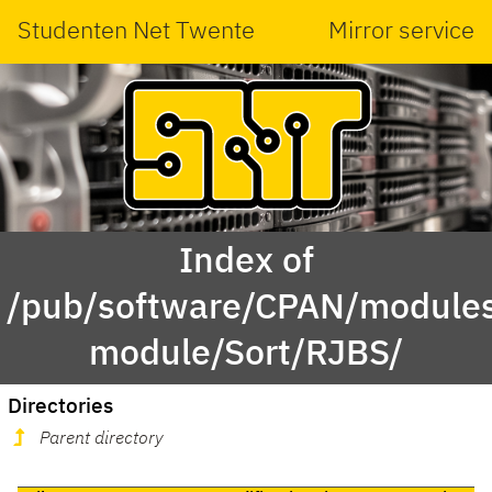
Studenten Net Twente
Mirror service
Index of
/pub/software/CPAN/modules
module/Sort/RJBS/
Directories
Parent directory