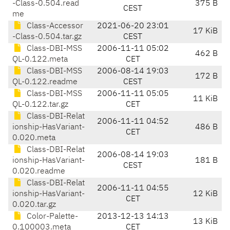
-Class-0.504.read
375 B
CEST
me
Class-Accessor
2021-06-20 23:01
17 KiB
-Class-0.504.tar.gz
CEST
Class-DBI-MSS
2006-11-11 05:02
462 B
QL-0.122.meta
CET
Class-DBI-MSS
2006-08-14 19:03
172 B
QL-0.122.readme
CEST
Class-DBI-MSS
2006-11-11 05:05
11 KiB
QL-0.122.tar.gz
CET
Class-DBI-Relat
2006-11-11 04:52
ionship-HasVariant-
486 B
CET
0.020.meta
Class-DBI-Relat
2006-08-14 19:03
ionship-HasVariant-
181 B
CEST
0.020.readme
Class-DBI-Relat
2006-11-11 04:55
ionship-HasVariant-
12 KiB
CET
0.020.tar.gz
Color-Palette-
2013-12-13 14:13
13 KiB
0.100003.meta
CET