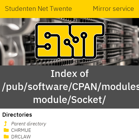
Studenten Net Twente
Mirror service
Index of
/pub/software/CPAN/modules
module/Socket/
Directories
Parent directory
CHRMUE
DRCLAW