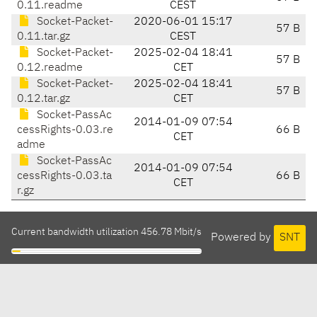
0.11.readme
CEST
Socket-Packet-
2020-06-01 15:17
57 B
0.11.tar.gz
CEST
Socket-Packet-
2025-02-04 18:41
57 B
0.12.readme
CET
Socket-Packet-
2025-02-04 18:41
57 B
0.12.tar.gz
CET
Socket-PassAc
2014-01-09 07:54
cessRights-0.03.re
66 B
CET
adme
Socket-PassAc
2014-01-09 07:54
cessRights-0.03.ta
66 B
CET
r.gz
Current bandwidth utilization 456.78 Mbit/s
Powered by
SNT