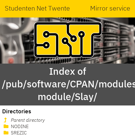
Studenten Net Twente
Mirror service
Index of
/pub/software/CPAN/modules
module/Slay/
Directories
Parent directory
NODINE
SREZIC