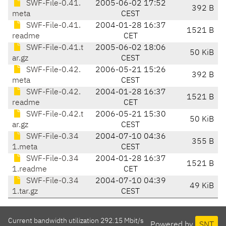
SWF-File-0.41.
2005-06-02 17:52
392 B
meta
CEST
SWF-File-0.41.
2004-01-28 16:37
1521 B
readme
CET
SWF-File-0.41.t
2005-06-02 18:06
50 KiB
ar.gz
CEST
SWF-File-0.42.
2006-05-21 15:26
392 B
meta
CEST
SWF-File-0.42.
2004-01-28 16:37
1521 B
readme
CET
SWF-File-0.42.t
2006-05-21 15:30
50 KiB
ar.gz
CEST
SWF-File-0.34
2004-07-10 04:36
355 B
1.meta
CEST
SWF-File-0.34
2004-01-28 16:37
1521 B
1.readme
CET
SWF-File-0.34
2004-07-10 04:39
49 KiB
1.tar.gz
CEST
Current bandwidth utilization 292.15 Mbit/s
Powered by
SNT