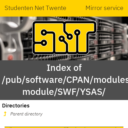
Studenten Net Twente
Mirror service
Index of
/pub/software/CPAN/modules
module/SWF/YSAS/
Directories
Parent directory