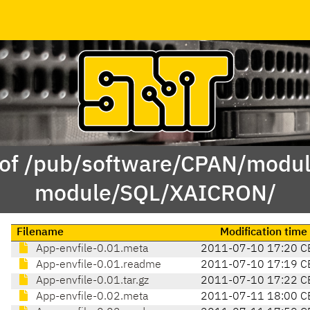
 of /pub/software/CPAN/modul
module/SQL/XAICRON/
Filename
Modification time
App-envfile-0.01.meta
2011-07-10 17:20 C
App-envfile-0.01.readme
2011-07-10 17:19 C
App-envfile-0.01.tar.gz
2011-07-10 17:22 C
App-envfile-0.02.meta
2011-07-11 18:00 C