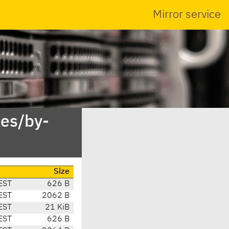
Mirror service
es/by-
Size
EST
626 B
EST
2062 B
EST
21 KiB
EST
626 B