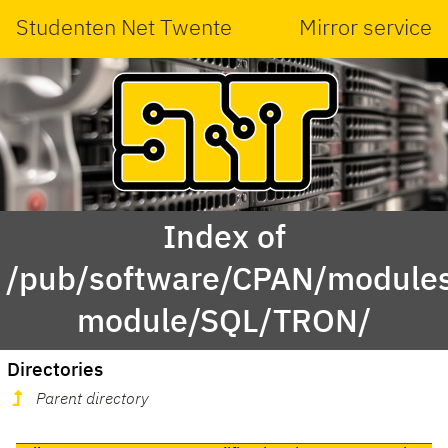
Studenten Net Twente
Mirror service
Index of
/pub/software/CPAN/modules
module/SQL/TRON/
Directories
Parent directory