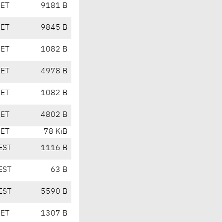
CET
9181 B
CET
9845 B
CET
1082 B
CET
4978 B
CET
1082 B
CET
4802 B
CET
78 KiB
EST
1116 B
EST
63 B
EST
5590 B
CET
1307 B