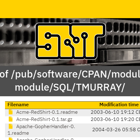
 of /pub/software/CPAN/modul
module/SQL/TMURRAY/
Filename
Modification time
Acme-RedShirt-0.1.readme
2003-06-10 19:12 C
Acme-RedShirt-0.1.tar.gz
2003-06-10 19:20 C
Apache-GopherHandler-0.
2004-03-26 05:58 
1.readme