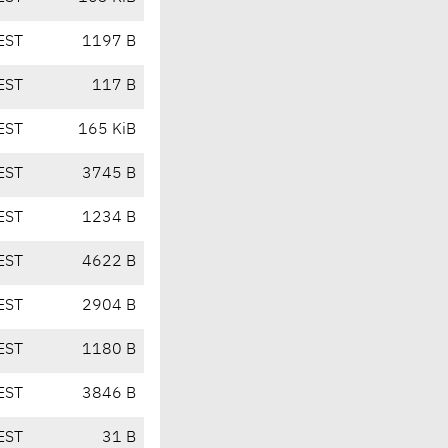
EST
1197 B
EST
117 B
EST
165 KiB
EST
3745 B
EST
1234 B
EST
4622 B
EST
2904 B
EST
1180 B
EST
3846 B
EST
31 B