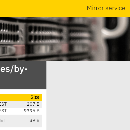
Mirror service
es/by-
Size
EST
207 B
EST
9395 B
CET
39 B