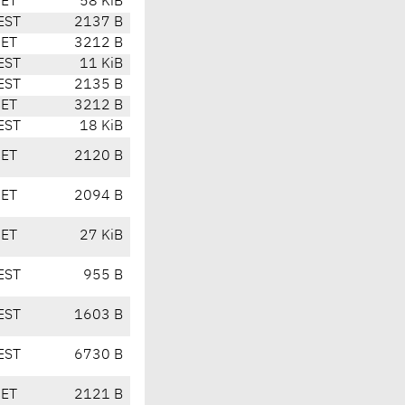
CET
58 KiB
EST
2137 B
CET
3212 B
EST
11 KiB
EST
2135 B
CET
3212 B
EST
18 KiB
CET
2120 B
CET
2094 B
CET
27 KiB
EST
955 B
EST
1603 B
EST
6730 B
CET
2121 B