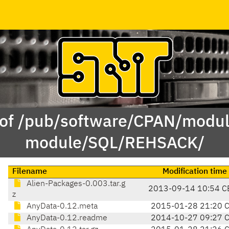
 of /pub/software/CPAN/modul
module/SQL/REHSACK/
Filename
Modification time
Alien-Packages-0.003.tar.g
2013-09-14 10:54 C
z
AnyData-0.12.meta
2015-01-28 21:20 
AnyData-0.12.readme
2014-10-27 09:27 