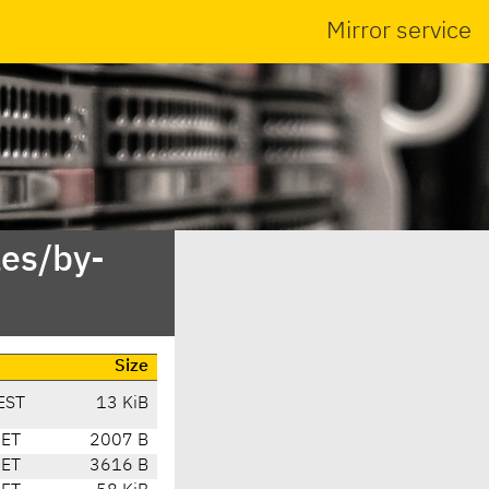
Mirror service
es/by-
Size
EST
13 KiB
CET
2007 B
CET
3616 B