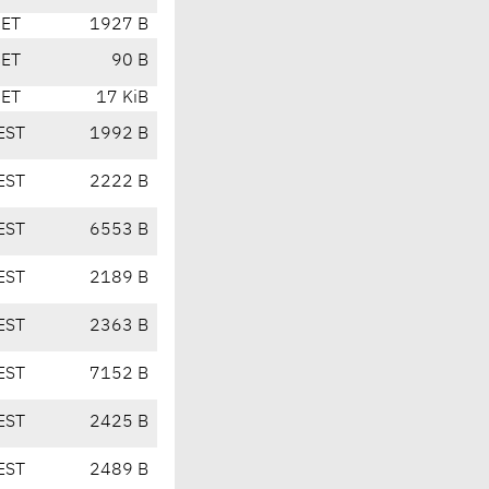
CET
1927 B
CET
90 B
CET
17 KiB
EST
1992 B
EST
2222 B
EST
6553 B
EST
2189 B
EST
2363 B
EST
7152 B
EST
2425 B
EST
2489 B