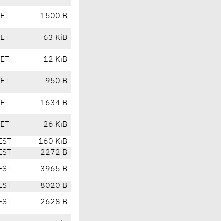
CET
1500 B
CET
63 KiB
CET
12 KiB
CET
950 B
CET
1634 B
CET
26 KiB
EST
160 KiB
EST
2272 B
EST
3965 B
EST
8020 B
EST
2628 B