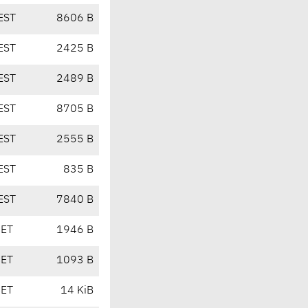
EST
8606 B
EST
2425 B
EST
2489 B
EST
8705 B
EST
2555 B
EST
835 B
EST
7840 B
CET
1946 B
CET
1093 B
CET
14 KiB