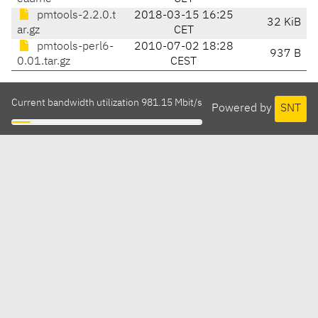
pmtools-2.2.0.t
2018-03-15 16:25
32 KiB
ar.gz
CET
pmtools-perl6-
2010-07-02 18:28
937 B
0.01.tar.gz
CEST
Current bandwidth utilization 981.15 Mbit/s
Powered by
SNT