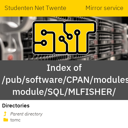
Studenten Net Twente
Mirror service
Index of
/pub/software/CPAN/modules
module/SQL/MLFISHER/
Directories
Parent directory
tomc