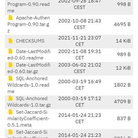
2002-09-26 18:47
Program-0.90.read
998 B
CEST
me
Apache-Authen
2002-10-08 21:43
Program-0.90.tar.g
4695 B
CEST
z
2021-11-21 23:07
CHECKSUMS
14 KiB
CET
Date-LastModifi
2002-11-08 19:31
989 B
ed-0.60.readme
CET
Date-LastModifi
2003-06-02 21:02
12 KiB
ed-0.60.tar.gz
CEST
SQL-Anchored
2000-03-19 16:49
Wildcards-1.0.read
1802 B
CET
me
SQL-Anchored
2000-03-19 17:12
4709 B
Wildcards-1.0.tar.gz
CET
Set-Jaccard-Si
2014-01-24 21:23
milarityCoefficient-
837 B
CET
0.5.1.meta
Set-Jaccard-Si
2014-01-24 21:23