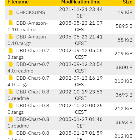
Filename
Modification time
Size
2021-11-21 23:44
CHECKSUMS
19 KiB
CET
DBD-Amazon-
2005-05-23 21:07
5895 B
0.10.readme
CEST
DBD-Amazon-
2005-05-23 21:41
58 KiB
0.10.tar.gz
CEST
DBD-Chart-0.7
2002-09-12 05:05
209 KiB
3.tar.gz
CEST
DBD-Chart-0.7
2002-09-12 23:54
3800 B
4.0.readme
CEST
DBD-Chart-0.7
2002-09-13 16:19
210 KiB
4.0.tar.gz
CEST
DBD-Chart-0.8
2002-10-19 23:53
3693 B
0.readme
CEST
DBD-Chart-0.8
2002-10-20 00:25
212 KiB
0.tar.gz
CEST
DBD-Chart-0.8
2005-01-27 01:46
3693 B
1.readme
CET
DBD-Chart-0.8
2005-01-27 01:59
212 KiB