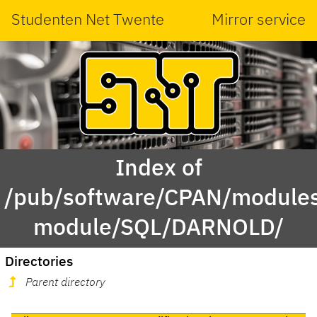
Studenten Net Twente
Mirror service
Index of
/pub/software/CPAN/modules
module/SQL/DARNOLD/
Directories
Parent directory