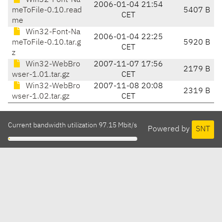
Win32-Font-Na
2006-01-04 21:54
meToFile-0.10.read
5407 B
CET
me
Win32-Font-Na
2006-01-04 22:25
meToFile-0.10.tar.g
5920 B
CET
z
Win32-WebBro
2007-11-07 17:56
2179 B
wser-1.01.tar.gz
CET
Win32-WebBro
2007-11-08 20:08
2319 B
wser-1.02.tar.gz
CET
Current bandwidth utilization 97.15 Mbit/s
Powered by
SNT