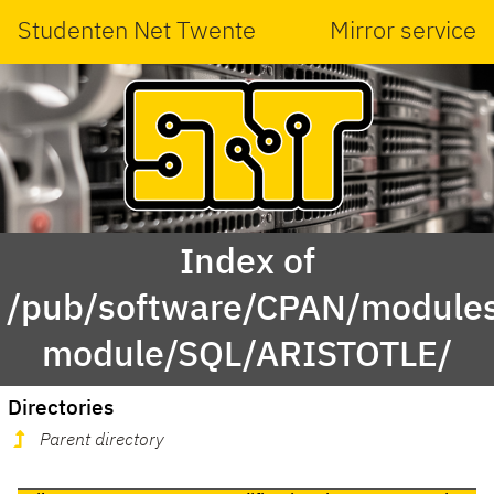
Studenten Net Twente
Mirror service
Index of
/pub/software/CPAN/modules
module/SQL/ARISTOTLE/
Directories
Parent directory