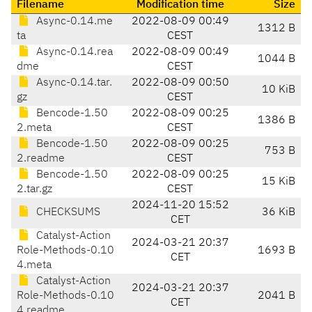
Filename
Modification time
Size
Async-0.14.me
2022-08-09 00:49
1312 B
ta
CEST
Async-0.14.rea
2022-08-09 00:49
1044 B
dme
CEST
Async-0.14.tar.
2022-08-09 00:50
10 KiB
gz
CEST
Bencode-1.50
2022-08-09 00:25
1386 B
2.meta
CEST
Bencode-1.50
2022-08-09 00:25
753 B
2.readme
CEST
Bencode-1.50
2022-08-09 00:25
15 KiB
2.tar.gz
CEST
2024-11-20 15:52
CHECKSUMS
36 KiB
CET
Catalyst-Action
2024-03-21 20:37
Role-Methods-0.10
1693 B
CET
4.meta
Catalyst-Action
2024-03-21 20:37
Role-Methods-0.10
2041 B
CET
4.readme