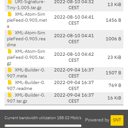
URI-Signature-
2022-08-10 04:32
13 KiB
Tiny-1.005.tar.gz
CEST
XML-Atom-Sim
2022-08-10 04:41
pleFeed-0.905.met
1456 B
CEST
a
XML-Atom-Sim
2022-08-10 04:41
pleFeed-0.905.rea
1006 B
CEST
dme
XML-Atom-Sim
2022-08-10 04:42
pleFeed-0.905.tar.
23 KiB
CEST
gz
XML-Builder-0.
2022-09-04 16:37
1507 B
907.meta
CEST
XML-Builder-0.
2022-09-04 16:37
769 B
907.readme
CEST
XML-Builder-0.
2022-09-04 16:37
16 KiB
907.tar.gz
CEST
Current bandwidth utilization 188.02 Mbit/s
Powered by
SNT