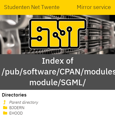
Studenten Net Twente
Mirror service
Index of
/pub/software/CPAN/modules
module/SGML/
Directories
Parent directory
BJOERN
EHOOD