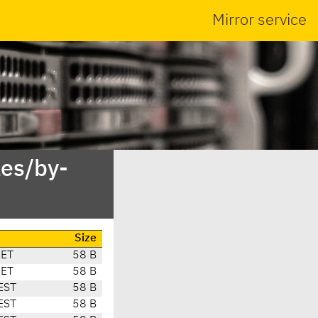
Mirror service
es/by-
Size
CET
58 B
CET
58 B
EST
58 B
EST
58 B