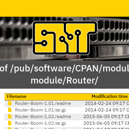
 of /pub/software/CPAN/modul
module/Router/
Filename
Modification time
Router-Boom-1.01.readme
2014-02-24 09:17 
Router-Boom-1.01.tar.gz
2014-02-24 09:17 
Router-Boom-1.02.readme
2015-06-05 09:17 C
Router-Boom-1.02.tar.gz
2015-06-05 09:17 C