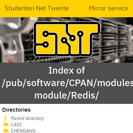
Studenten Net Twente
Mirror service
Index of
/pub/software/CPAN/modules
module/Redis/
Directories
Parent directory
CAIO
CHENGANG