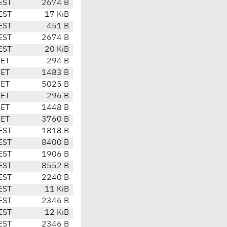
EST
2674 B
EST
17 KiB
EST
451 B
EST
2674 B
EST
20 KiB
CET
294 B
CET
1483 B
CET
5025 B
CET
296 B
CET
1448 B
CET
3760 B
EST
1818 B
EST
8400 B
EST
1906 B
EST
8552 B
EST
2240 B
EST
11 KiB
EST
2346 B
EST
12 KiB
EST
2346 B