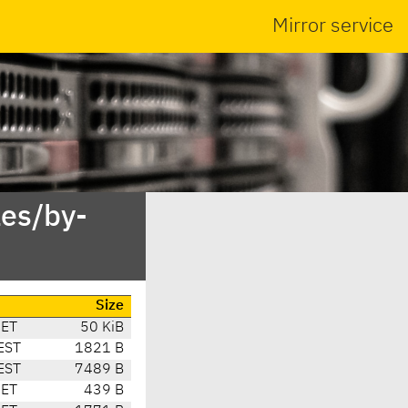
Mirror service
es/by-
Size
CET
50 KiB
EST
1821 B
EST
7489 B
CET
439 B