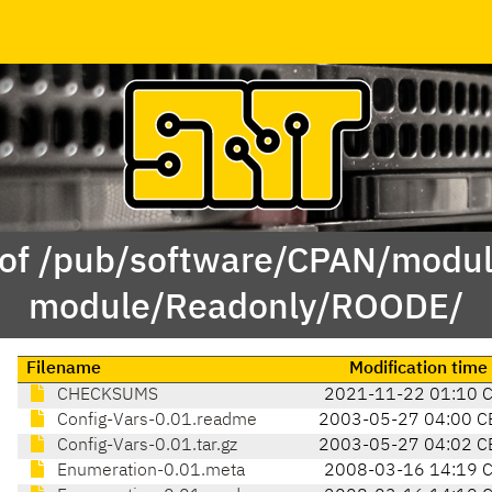
 of /pub/software/CPAN/modul
module/Readonly/ROODE/
Filename
Modification time
CHECKSUMS
2021-11-22 01:10 
Config-Vars-0.01.readme
2003-05-27 04:00 C
Config-Vars-0.01.tar.gz
2003-05-27 04:02 C
Enumeration-0.01.meta
2008-03-16 14:19 