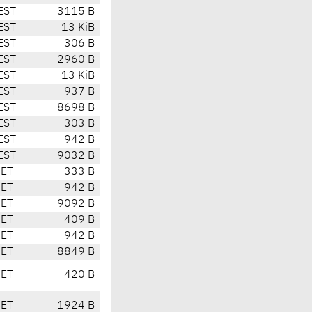
EST
3115 B
EST
13 KiB
EST
306 B
EST
2960 B
EST
13 KiB
EST
937 B
EST
8698 B
EST
303 B
EST
942 B
EST
9032 B
CET
333 B
CET
942 B
CET
9092 B
CET
409 B
CET
942 B
CET
8849 B
CET
420 B
CET
1924 B