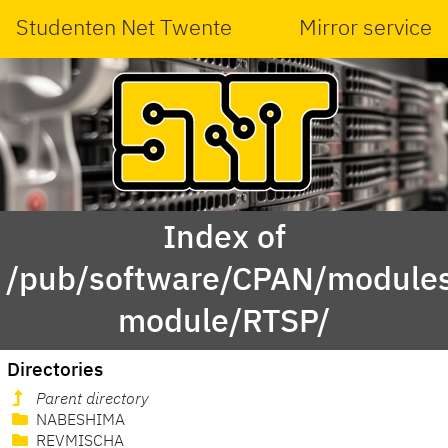
Studenten Net Twente
Mirror service
Index of
/pub/software/CPAN/modules
module/RTSP/
Directories
Parent directory
NABESHIMA
REVMISCHA