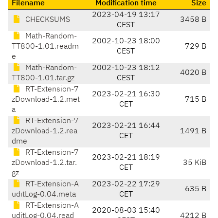
Filename
Modification time
Size
2023-04-19 13:17
CHECKSUMS
3458 B
CEST
Math-Random-
2002-10-23 18:00
TT800-1.01.readm
729 B
CEST
e
Math-Random-
2002-10-23 18:12
4020 B
TT800-1.01.tar.gz
CEST
RT-Extension-7
2023-02-21 16:30
zDownload-1.2.met
715 B
CET
a
RT-Extension-7
2023-02-21 16:44
zDownload-1.2.rea
1491 B
CET
dme
RT-Extension-7
2023-02-21 18:19
zDownload-1.2.tar.
35 KiB
CET
gz
RT-Extension-A
2023-02-22 17:29
635 B
uditLog-0.04.meta
CET
RT-Extension-A
2020-08-03 15:40
uditLog-0.04.read
4212 B