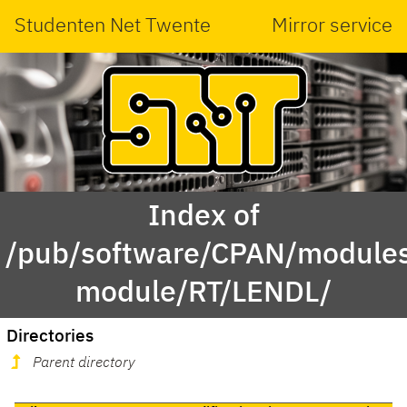
Studenten Net Twente
Mirror service
Index of
/pub/software/CPAN/modules
module/RT/LENDL/
Directories
Parent directory