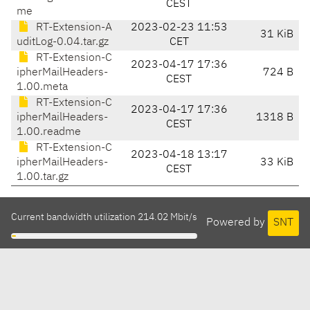
CEST
me
RT-Extension-A
2023-02-23 11:53
31 KiB
uditLog-0.04.tar.gz
CET
RT-Extension-C
2023-04-17 17:36
ipherMailHeaders-
724 B
CEST
1.00.meta
RT-Extension-C
2023-04-17 17:36
ipherMailHeaders-
1318 B
CEST
1.00.readme
RT-Extension-C
2023-04-18 13:17
ipherMailHeaders-
33 KiB
CEST
1.00.tar.gz
Current bandwidth utilization 214.02 Mbit/s
Powered by
SNT