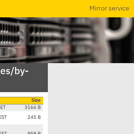
Mirror service
es/by-
Size
CET
3166 B
EST
245 B