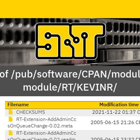
 of /pub/software/CPAN/modul
module/RT/KEVINR/
Filename
Modification time
CHECKSUMS
2021-11-22 01:37 
RT-Extension-AddAdminCc
2005-06-15 21:26 C
sOnQueueChange-0.02.meta
RT-Extension-AddAdminCc