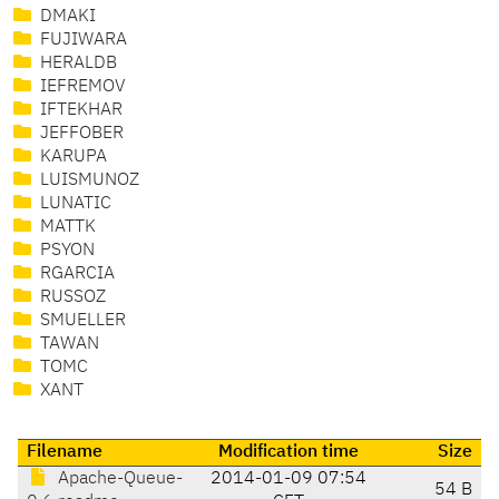
DMAKI
FUJIWARA
HERALDB
IEFREMOV
IFTEKHAR
JEFFOBER
KARUPA
LUISMUNOZ
LUNATIC
MATTK
PSYON
RGARCIA
RUSSOZ
SMUELLER
TAWAN
TOMC
XANT
Filename
Modification time
Size
Apache-Queue-
2014-01-09 07:54
54 B