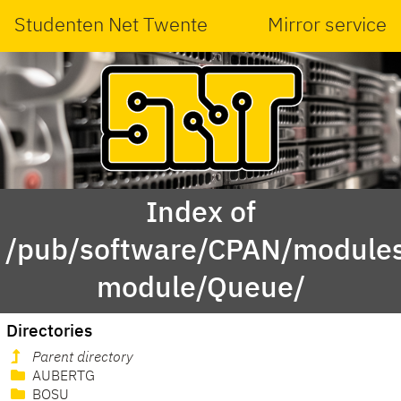
Studenten Net Twente
Mirror service
Index of
/pub/software/CPAN/modules
module/Queue/
Directories
Parent directory
AUBERTG
BOSU