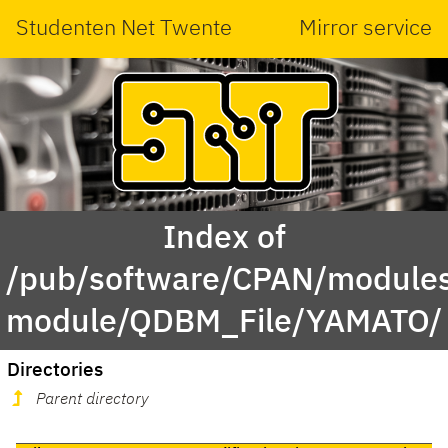
Studenten Net Twente
Mirror service
Index of
/pub/software/CPAN/modules
module/QDBM_File/YAMATO/
Directories
Parent directory