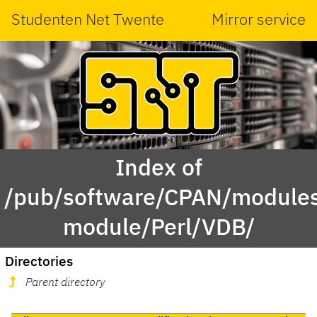
Studenten Net Twente
Mirror service
Index of
/pub/software/CPAN/modules
module/Perl/VDB/
Directories
Parent directory