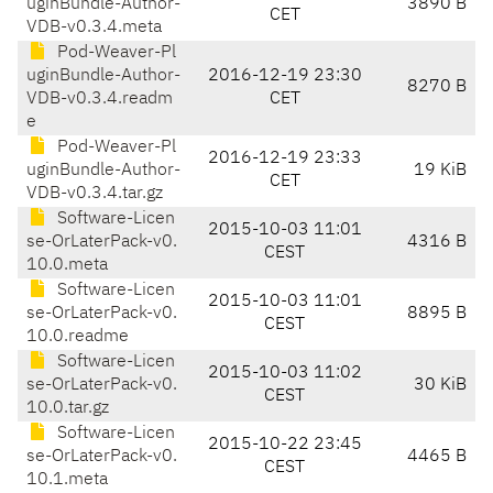
uginBundle-Author-
3890 B
CET
VDB-v0.3.4.meta
Pod-Weaver-Pl
uginBundle-Author-
2016-12-19 23:30
8270 B
VDB-v0.3.4.readm
CET
e
Pod-Weaver-Pl
2016-12-19 23:33
uginBundle-Author-
19 KiB
CET
VDB-v0.3.4.tar.gz
Software-Licen
2015-10-03 11:01
se-OrLaterPack-v0.
4316 B
CEST
10.0.meta
Software-Licen
2015-10-03 11:01
se-OrLaterPack-v0.
8895 B
CEST
10.0.readme
Software-Licen
2015-10-03 11:02
se-OrLaterPack-v0.
30 KiB
CEST
10.0.tar.gz
Software-Licen
2015-10-22 23:45
se-OrLaterPack-v0.
4465 B
CEST
10.1.meta