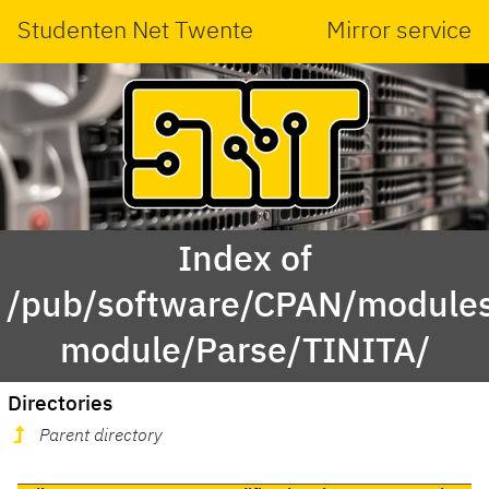
Studenten Net Twente
Mirror service
Index of
/pub/software/CPAN/modules
module/Parse/TINITA/
Directories
Parent directory