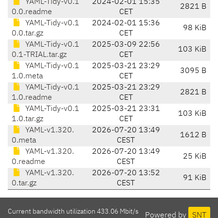
YAML-Tidy-v0.1
2024-02-01 15:35
2821 B
0.0.readme
CET
YAML-Tidy-v0.1
2024-02-01 15:36
98 KiB
0.0.tar.gz
CET
YAML-Tidy-v0.1
2025-03-09 22:56
103 KiB
0.1-TRIAL.tar.gz
CET
YAML-Tidy-v0.1
2025-03-21 23:29
3095 B
1.0.meta
CET
YAML-Tidy-v0.1
2025-03-21 23:29
2821 B
1.0.readme
CET
YAML-Tidy-v0.1
2025-03-21 23:31
103 KiB
1.0.tar.gz
CET
YAML-v1.320.
2026-07-20 13:49
1612 B
0.meta
CEST
YAML-v1.320.
2026-07-20 13:49
25 KiB
0.readme
CEST
YAML-v1.320.
2026-07-20 13:52
91 KiB
0.tar.gz
CEST
Current bandwidth utilization 433.06 Mbit/s
Powered by
SNT