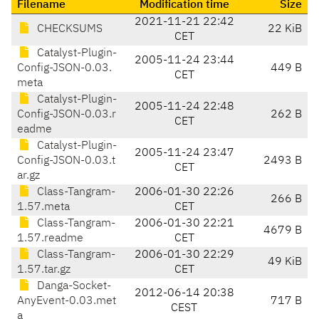
Filename
Modification time
Size
2021-11-21 22:42
CHECKSUMS
22 KiB
CET
Catalyst-Plugin-
2005-11-24 23:44
Config-JSON-0.03.
449 B
CET
meta
Catalyst-Plugin-
2005-11-24 22:48
Config-JSON-0.03.r
262 B
CET
eadme
Catalyst-Plugin-
2005-11-24 23:47
Config-JSON-0.03.t
2493 B
CET
ar.gz
Class-Tangram-
2006-01-30 22:26
266 B
1.57.meta
CET
Class-Tangram-
2006-01-30 22:21
4679 B
1.57.readme
CET
Class-Tangram-
2006-01-30 22:29
49 KiB
1.57.tar.gz
CET
Danga-Socket-
2012-06-14 20:38
AnyEvent-0.03.met
717 B
CEST
a