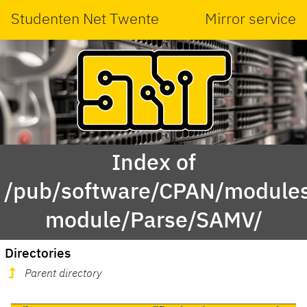
Studenten Net Twente
Mirror service
Index of
/pub/software/CPAN/modules
module/Parse/SAMV/
Directories
Parent directory