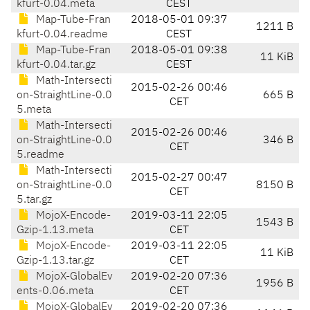
kfurt-0.04.meta
CEST
Map-Tube-Fran
2018-05-01 09:37
1211 B
kfurt-0.04.readme
CEST
Map-Tube-Fran
2018-05-01 09:38
11 KiB
kfurt-0.04.tar.gz
CEST
Math-Intersecti
2015-02-26 00:46
on-StraightLine-0.0
665 B
CET
5.meta
Math-Intersecti
2015-02-26 00:46
on-StraightLine-0.0
346 B
CET
5.readme
Math-Intersecti
2015-02-27 00:47
on-StraightLine-0.0
8150 B
CET
5.tar.gz
MojoX-Encode-
2019-03-11 22:05
1543 B
Gzip-1.13.meta
CET
MojoX-Encode-
2019-03-11 22:05
11 KiB
Gzip-1.13.tar.gz
CET
MojoX-GlobalEv
2019-02-20 07:36
1956 B
ents-0.06.meta
CET
MojoX-GlobalEv
2019-02-20 07:36