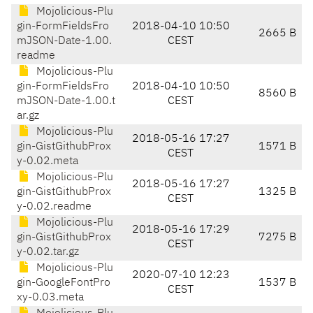
Mojolicious-Plu
gin-FormFieldsFro
2018-04-10 10:50
2665 B
mJSON-Date-1.00.
CEST
readme
Mojolicious-Plu
gin-FormFieldsFro
2018-04-10 10:50
8560 B
mJSON-Date-1.00.t
CEST
ar.gz
Mojolicious-Plu
2018-05-16 17:27
gin-GistGithubProx
1571 B
CEST
y-0.02.meta
Mojolicious-Plu
2018-05-16 17:27
gin-GistGithubProx
1325 B
CEST
y-0.02.readme
Mojolicious-Plu
2018-05-16 17:29
gin-GistGithubProx
7275 B
CEST
y-0.02.tar.gz
Mojolicious-Plu
2020-07-10 12:23
gin-GoogleFontPro
1537 B
CEST
xy-0.03.meta