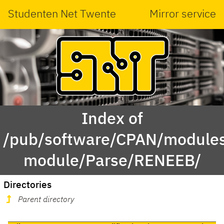
Studenten Net Twente
Mirror service
Index of
/pub/software/CPAN/modules
module/Parse/RENEEB/
Directories
Parent directory