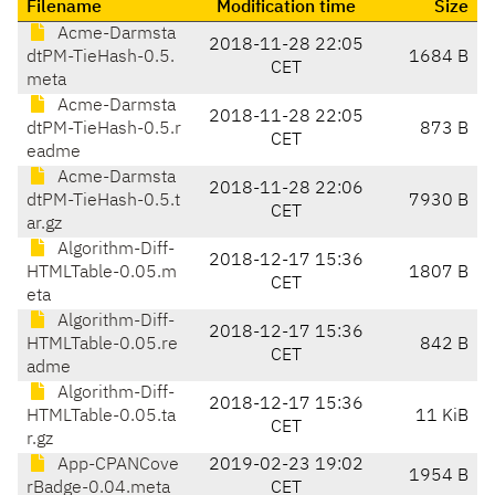
Filename
Modification time
Size
Acme-Darmsta
2018-11-28 22:05
dtPM-TieHash-0.5.
1684 B
CET
meta
Acme-Darmsta
2018-11-28 22:05
dtPM-TieHash-0.5.r
873 B
CET
eadme
Acme-Darmsta
2018-11-28 22:06
dtPM-TieHash-0.5.t
7930 B
CET
ar.gz
Algorithm-Diff-
2018-12-17 15:36
HTMLTable-0.05.m
1807 B
CET
eta
Algorithm-Diff-
2018-12-17 15:36
HTMLTable-0.05.re
842 B
CET
adme
Algorithm-Diff-
2018-12-17 15:36
HTMLTable-0.05.ta
11 KiB
CET
r.gz
App-CPANCove
2019-02-23 19:02
1954 B
rBadge-0.04.meta
CET