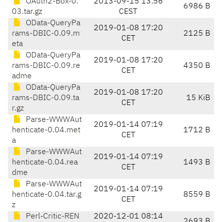
OAuth2-Box-0.
2013-09-15 13:56
6986 B
03.tar.gz
CEST
OData-QueryPa
2019-01-08 17:20
rams-DBIC-0.09.m
2125 B
CET
eta
OData-QueryPa
2019-01-08 17:20
rams-DBIC-0.09.re
4350 B
CET
adme
OData-QueryPa
2019-01-08 17:20
rams-DBIC-0.09.ta
15 KiB
CET
r.gz
Parse-WWWAut
2019-01-14 07:19
henticate-0.04.met
1712 B
CET
a
Parse-WWWAut
2019-01-14 07:19
henticate-0.04.rea
1493 B
CET
dme
Parse-WWWAut
2019-01-14 07:19
henticate-0.04.tar.g
8559 B
CET
z
Perl-Critic-REN
2020-12-01 08:14
2693 B