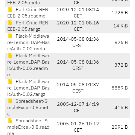
EEB-2.05.meta
CET
Perl-Critic-REN
2020-12-01 08:14
1728 B
EEB-2.05.readme
CET
Perl-Critic-REN
2020-12-01 08:16
14 KiB
EEB-2.05.tar.gz
CET
Plack-Middlewa
2014-05-08 01:36
re-LemonLDAP-Bas
826 B
CEST
icAuth-0.02.meta
Plack-Middlewa
re-LemonLDAP-Bas
2014-05-08 01:36
372 B
icAuth-0.02.readm
CEST
e
Plack-Middlewa
2014-05-08 01:37
re-LemonLDAP-Bas
5859 B
CEST
icAuth-0.02.tar.gz
Spreadsheet-Si
2005-12-07 14:19
mpleExcel-0.8.met
415 B
CET
a
Spreadsheet-Si
2005-01-26 10:12
mpleExcel-0.8.read
2091 B
CET
me