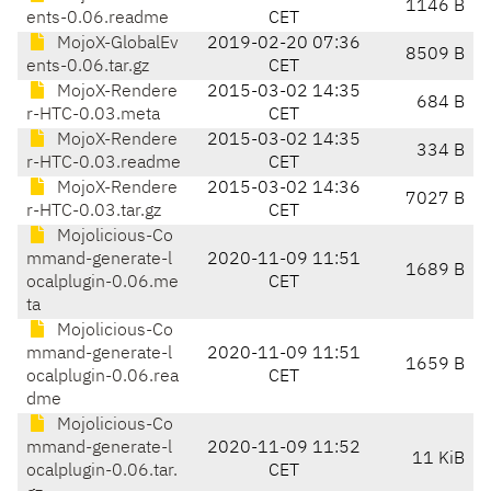
1146 B
ents-0.06.readme
CET
MojoX-GlobalEv
2019-02-20 07:36
8509 B
ents-0.06.tar.gz
CET
MojoX-Rendere
2015-03-02 14:35
684 B
r-HTC-0.03.meta
CET
MojoX-Rendere
2015-03-02 14:35
334 B
r-HTC-0.03.readme
CET
MojoX-Rendere
2015-03-02 14:36
7027 B
r-HTC-0.03.tar.gz
CET
Mojolicious-Co
mmand-generate-l
2020-11-09 11:51
1689 B
ocalplugin-0.06.me
CET
ta
Mojolicious-Co
mmand-generate-l
2020-11-09 11:51
1659 B
ocalplugin-0.06.rea
CET
dme
Mojolicious-Co
mmand-generate-l
2020-11-09 11:52
11 KiB
ocalplugin-0.06.tar.
CET