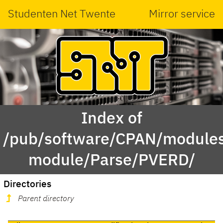
Studenten Net Twente
Mirror service
Index of
/pub/software/CPAN/modules
module/Parse/PVERD/
Directories
Parent directory