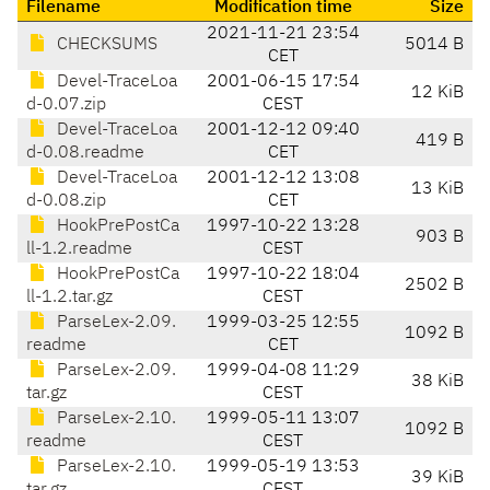
Filename
Modification time
Size
2021-11-21 23:54
CHECKSUMS
5014 B
CET
Devel-TraceLoa
2001-06-15 17:54
12 KiB
d-0.07.zip
CEST
Devel-TraceLoa
2001-12-12 09:40
419 B
d-0.08.readme
CET
Devel-TraceLoa
2001-12-12 13:08
13 KiB
d-0.08.zip
CET
HookPrePostCa
1997-10-22 13:28
903 B
ll-1.2.readme
CEST
HookPrePostCa
1997-10-22 18:04
2502 B
ll-1.2.tar.gz
CEST
ParseLex-2.09.
1999-03-25 12:55
1092 B
readme
CET
ParseLex-2.09.
1999-04-08 11:29
38 KiB
tar.gz
CEST
ParseLex-2.10.
1999-05-11 13:07
1092 B
readme
CEST
ParseLex-2.10.
1999-05-19 13:53
39 KiB