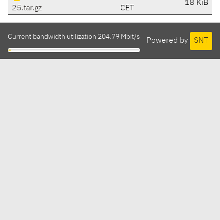
18 KiB
25.tar.gz
CET
Current bandwidth utilization 204.79 Mbit/s
Powered by
SNT