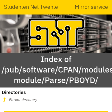
Studenten Net Twente
Mirror service
Index of
/pub/software/CPAN/modules
module/Parse/PBOYD/
Directories
Parent directory