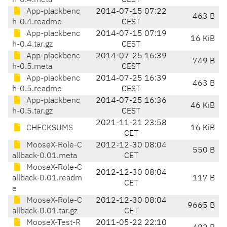
h-0.4.meta
CEST
App-plackbenc
2014-07-15 07:22
463 B
h-0.4.readme
CEST
App-plackbenc
2014-07-15 07:19
16 KiB
h-0.4.tar.gz
CEST
App-plackbenc
2014-07-25 16:39
749 B
h-0.5.meta
CEST
App-plackbenc
2014-07-25 16:39
463 B
h-0.5.readme
CEST
App-plackbenc
2014-07-25 16:36
46 KiB
h-0.5.tar.gz
CEST
2021-11-21 23:58
CHECKSUMS
16 KiB
CET
MooseX-Role-C
2012-12-30 08:04
550 B
allback-0.01.meta
CET
MooseX-Role-C
2012-12-30 08:04
allback-0.01.readm
117 B
CET
e
MooseX-Role-C
2012-12-30 08:04
9665 B
allback-0.01.tar.gz
CET
MooseX-Test-R
2011-05-22 22:10