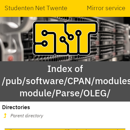
Studenten Net Twente
Mirror service
Index of
/pub/software/CPAN/modules
module/Parse/OLEG/
Directories
Parent directory