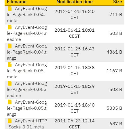
Filename
Modification time
Size
AnyEvent-Goog
2012-01-25 16:40
le-PageRank-0.04.
711 B
CET
meta
AnyEvent-Goog
2011-06-12 10:01
le-PageRank-0.04.r
503 B
CEST
eadme
AnyEvent-Goog
2012-01-25 16:43
le-PageRank-0.04.t
4861 B
CET
ar.gz
AnyEvent-Goog
2019-01-15 18:38
le-PageRank-0.05.
1167 B
CET
meta
AnyEvent-Goog
2019-01-15 18:29
le-PageRank-0.05.r
503 B
CET
eadme
AnyEvent-Goog
2019-01-15 18:40
le-PageRank-0.05.t
5335 B
CET
ar.gz
AnyEvent-HTTP
2011-06-23 12:14
687 B
-Socks-0.01.meta
CEST