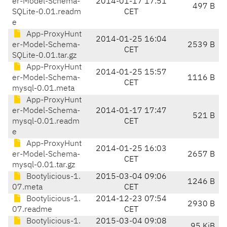
er-Model-Schema-
2014-01-17 17:51
497 B
SQLite-0.01.readm
CET
e
App-ProxyHunt
2014-01-25 16:04
er-Model-Schema-
2539 B
CET
SQLite-0.01.tar.gz
App-ProxyHunt
2014-01-25 15:57
er-Model-Schema-
1116 B
CET
mysql-0.01.meta
App-ProxyHunt
er-Model-Schema-
2014-01-17 17:47
521 B
mysql-0.01.readm
CET
e
App-ProxyHunt
2014-01-25 16:03
er-Model-Schema-
2657 B
CET
mysql-0.01.tar.gz
Bootylicious-1.
2015-03-04 09:06
1246 B
07.meta
CET
Bootylicious-1.
2014-12-23 07:54
2930 B
07.readme
CET
Bootylicious-1.
2015-03-04 09:08
95 KiB