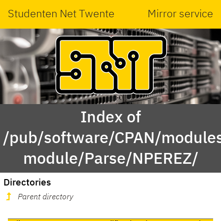
Studenten Net Twente
Mirror service
Index of
/pub/software/CPAN/modules
module/Parse/NPEREZ/
Directories
Parent directory