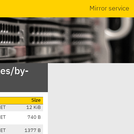
Mirror service
es/by-
Size
CET
12 KiB
CET
740 B
CET
1377 B