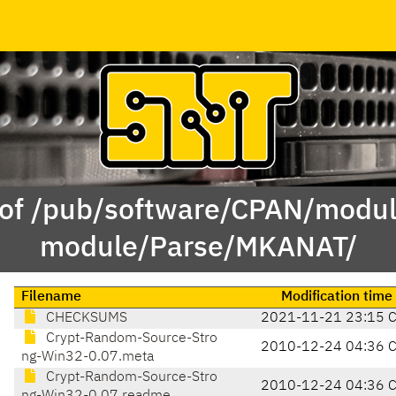
 of /pub/software/CPAN/modul
module/Parse/MKANAT/
Filename
Modification time
CHECKSUMS
2021-11-21 23:15 
Crypt-Random-Source-Stro
2010-12-24 04:36 
ng-Win32-0.07.meta
Crypt-Random-Source-Stro
2010-12-24 04:36 