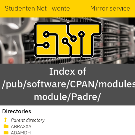
Studenten Net Twente
Mirror service
Index of
/pub/software/CPAN/modules
module/Padre/
Directories
Parent directory
ABRAXXA
ADAMDH