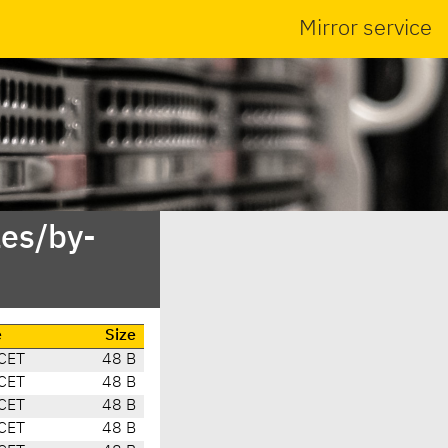
Mirror service
es/by-
e
Size
CET
48 B
CET
48 B
CET
48 B
CET
48 B