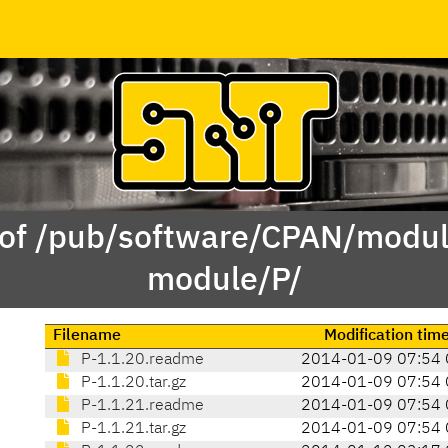
 of /pub/software/CPAN/modul
module/P/
Filename
Modification tim
P-1.1.20.readme
2014-01-09 07:54 
P-1.1.20.tar.gz
2014-01-09 07:54 
P-1.1.21.readme
2014-01-09 07:54 
P-1.1.21.tar.gz
2014-01-09 07:54 