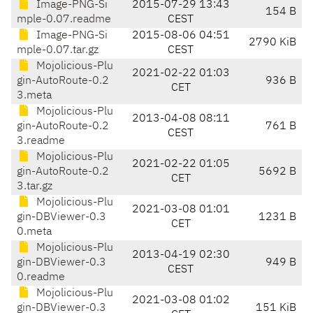
Image-PNG-Si
2015-07-29 13:43
154 B
mple-0.07.readme
CEST
Image-PNG-Si
2015-08-06 04:51
2790 KiB
mple-0.07.tar.gz
CEST
Mojolicious-Plu
2021-02-22 01:03
gin-AutoRoute-0.2
936 B
CET
3.meta
Mojolicious-Plu
2013-04-08 08:11
gin-AutoRoute-0.2
761 B
CEST
3.readme
Mojolicious-Plu
2021-02-22 01:05
gin-AutoRoute-0.2
5692 B
CET
3.tar.gz
Mojolicious-Plu
2021-03-08 01:01
gin-DBViewer-0.3
1231 B
CET
0.meta
Mojolicious-Plu
2013-04-19 02:30
gin-DBViewer-0.3
949 B
CEST
0.readme
Mojolicious-Plu
2021-03-08 01:02
gin-DBViewer-0.3
151 KiB