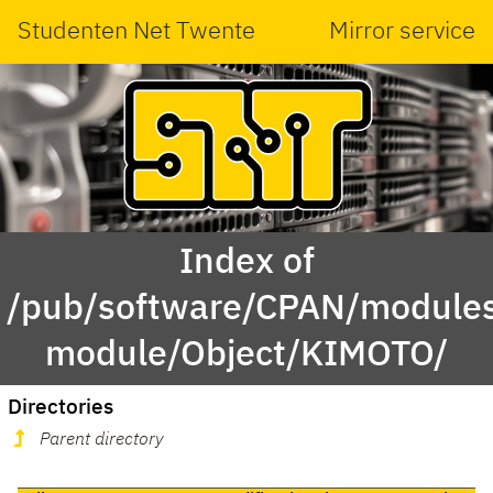
Studenten Net Twente
Mirror service
Index of
/pub/software/CPAN/modules
module/Object/KIMOTO/
Directories
Parent directory