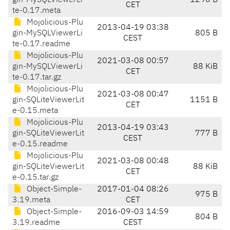
gin-MySQLViewerLi
1290 B
CET
te-0.17.meta
Mojolicious-Plu
2013-04-19 03:38
gin-MySQLViewerLi
805 B
CEST
te-0.17.readme
Mojolicious-Plu
2021-03-08 00:57
gin-MySQLViewerLi
88 KiB
CET
te-0.17.tar.gz
Mojolicious-Plu
2021-03-08 00:47
gin-SQLiteViewerLit
1151 B
CET
e-0.15.meta
Mojolicious-Plu
2013-04-19 03:43
gin-SQLiteViewerLit
777 B
CEST
e-0.15.readme
Mojolicious-Plu
2021-03-08 00:48
gin-SQLiteViewerLit
88 KiB
CET
e-0.15.tar.gz
Object-Simple-
2017-01-04 08:26
975 B
3.19.meta
CET
Object-Simple-
2016-09-03 14:59
804 B
3.19.readme
CEST