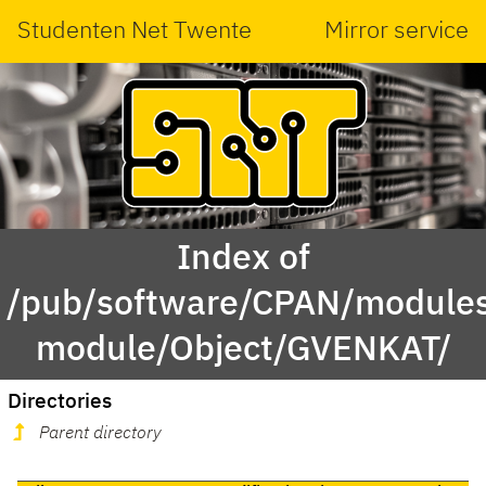
Studenten Net Twente
Mirror service
Index of
/pub/software/CPAN/modules
module/Object/GVENKAT/
Directories
Parent directory