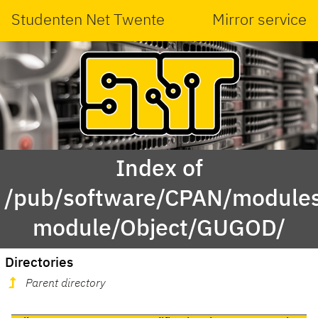
Studenten Net Twente
Mirror service
Index of
/pub/software/CPAN/modules
module/Object/GUGOD/
Directories
Parent directory