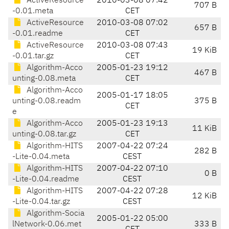
ActiveResource
2010-03-08 07:42
707 B
-0.01.meta
CET
ActiveResource
2010-03-08 07:02
657 B
-0.01.readme
CET
ActiveResource
2010-03-08 07:43
19 KiB
-0.01.tar.gz
CET
Algorithm-Acco
2005-01-23 19:12
467 B
unting-0.08.meta
CET
Algorithm-Acco
2005-01-17 18:05
unting-0.08.readm
375 B
CET
e
Algorithm-Acco
2005-01-23 19:13
11 KiB
unting-0.08.tar.gz
CET
Algorithm-HITS
2007-04-22 07:24
282 B
-Lite-0.04.meta
CEST
Algorithm-HITS
2007-04-22 07:10
0 B
-Lite-0.04.readme
CEST
Algorithm-HITS
2007-04-22 07:28
12 KiB
-Lite-0.04.tar.gz
CEST
Algorithm-Socia
2005-01-22 05:00
lNetwork-0.06.met
333 B