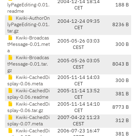
2004-12-14 18:14
lyPageEditing-0.01.
188 B
CET
readme
Kwiki-AuthorOn
2004-12-24 09:35
lyPageEditing-0.01.
8236 B
CET
tar.gz
Kwiki-Broadcas
2005-05-26 03:03
tMessage-0.01.met
300 B
CEST
a
Kwiki-Broadcas
2005-05-26 03:05
tMessage-0.01.tar.
8043 B
CEST
gz
Kwiki-CachedDi
2005-11-14 14:03
300 B
splay-0.06.meta
CET
Kwiki-CachedDi
2005-11-14 13:52
381 B
splay-0.06.readme
CET
Kwiki-CachedDi
2005-11-14 14:10
8773 B
splay-0.06.tar.gz
CET
Kwiki-CachedDi
2007-04-22 11:23
312 B
splay-0.07.meta
CEST
Kwiki-CachedDi
2006-07-23 16:47
381 B