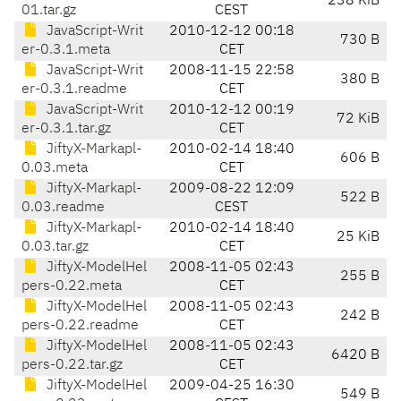
238 KiB
01.tar.gz
CEST
JavaScript-Writ
2010-12-12 00:18
730 B
er-0.3.1.meta
CET
JavaScript-Writ
2008-11-15 22:58
380 B
er-0.3.1.readme
CET
JavaScript-Writ
2010-12-12 00:19
72 KiB
er-0.3.1.tar.gz
CET
JiftyX-Markapl-
2010-02-14 18:40
606 B
0.03.meta
CET
JiftyX-Markapl-
2009-08-22 12:09
522 B
0.03.readme
CEST
JiftyX-Markapl-
2010-02-14 18:40
25 KiB
0.03.tar.gz
CET
JiftyX-ModelHel
2008-11-05 02:43
255 B
pers-0.22.meta
CET
JiftyX-ModelHel
2008-11-05 02:43
242 B
pers-0.22.readme
CET
JiftyX-ModelHel
2008-11-05 02:43
6420 B
pers-0.22.tar.gz
CET
JiftyX-ModelHel
2009-04-25 16:30
549 B