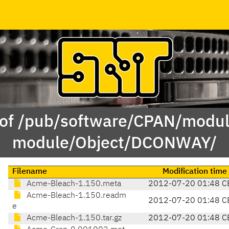
 of /pub/software/CPAN/modul
module/Object/DCONWAY/
Filename
Modification time
Acme-Bleach-1.150.meta
2012-07-20 01:48 C
Acme-Bleach-1.150.readm
2012-07-20 01:48 C
e
Acme-Bleach-1.150.tar.gz
2012-07-20 01:48 C