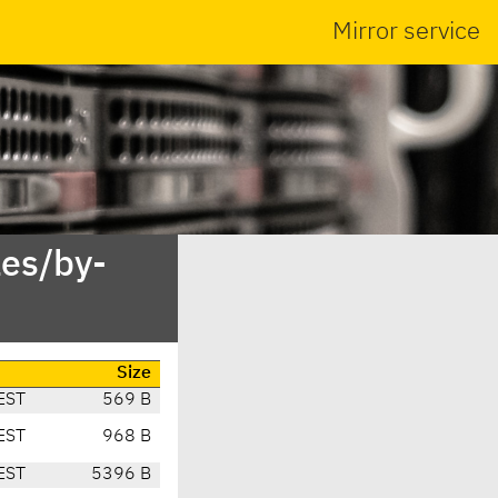
Mirror service
es/by-
Size
EST
569 B
EST
968 B
EST
5396 B