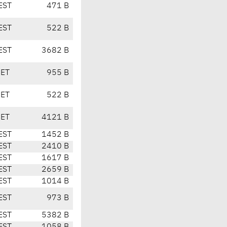
EST
471 B
EST
522 B
EST
3682 B
CET
955 B
CET
522 B
CET
4121 B
EST
1452 B
EST
2410 B
EST
1617 B
EST
2659 B
EST
1014 B
EST
973 B
EST
5382 B