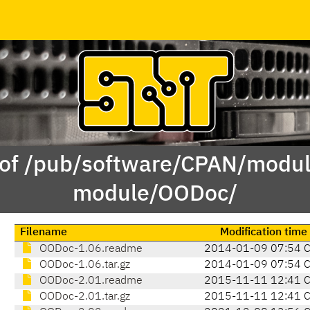
 of /pub/software/CPAN/modul
module/OODoc/
Filename
Modification time
OODoc-1.06.readme
2014-01-09 07:54 
OODoc-1.06.tar.gz
2014-01-09 07:54 
OODoc-2.01.readme
2015-11-11 12:41 
OODoc-2.01.tar.gz
2015-11-11 12:41 