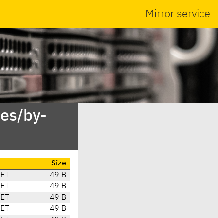
Mirror service
es/by-
Size
CET
49 B
CET
49 B
CET
49 B
CET
49 B