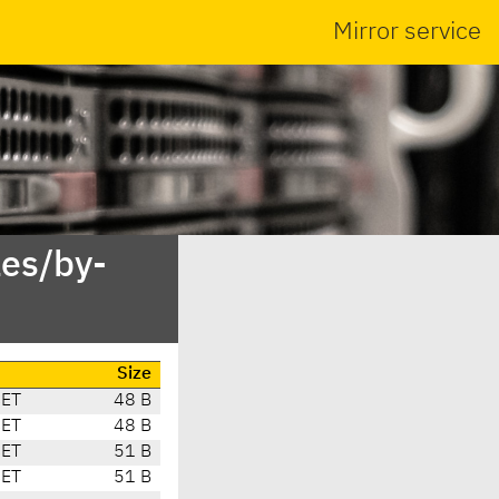
Mirror service
es/by-
Size
CET
48 B
CET
48 B
CET
51 B
CET
51 B