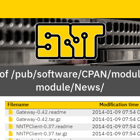
 of /pub/software/CPAN/modul
module/News/
Filename
Modification time
Gateway-0.42.readme
2014-01-09 07:54 
Gateway-0.42.tar.gz
2014-01-09 07:54 
NNTPClient-0.37.readme
2014-01-09 07:54 
NNTPClient-0.37.tar.gz
2014-01-09 07:54 