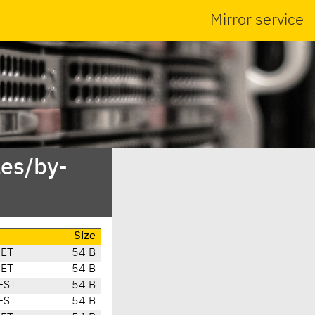
Mirror service
es/by-
Size
CET
54 B
CET
54 B
EST
54 B
EST
54 B