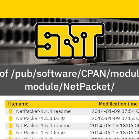
 of /pub/software/CPAN/modul
module/NetPacket/
Filename
Modification time
NetPacket-1.4.4.readme
2014-01-09 07:54 
NetPacket-1.4.4.tar.gz
2014-01-09 07:54 
NetPacket-1.5.0.readme
2014-06-15 18:06 C
NetPacket-1.5.0.tar.gz
2014-06-15 18:06 C