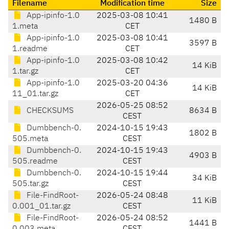
Filename
Modification time
Size
App-ipinfo-1.0
2025-03-08 10:41
1480 B
1.meta
CET
App-ipinfo-1.0
2025-03-08 10:41
3597 B
1.readme
CET
App-ipinfo-1.0
2025-03-08 10:42
14 KiB
1.tar.gz
CET
App-ipinfo-1.0
2025-03-20 04:36
14 KiB
11_01.tar.gz
CET
2026-05-25 08:52
CHECKSUMS
8634 B
CEST
Dumbbench-0.
2024-10-15 19:43
1802 B
505.meta
CEST
Dumbbench-0.
2024-10-15 19:43
4903 B
505.readme
CEST
Dumbbench-0.
2024-10-15 19:44
34 KiB
505.tar.gz
CEST
File-FindRoot-
2026-05-24 08:48
11 KiB
0.001_01.tar.gz
CEST
File-FindRoot-
2026-05-24 08:52
1441 B