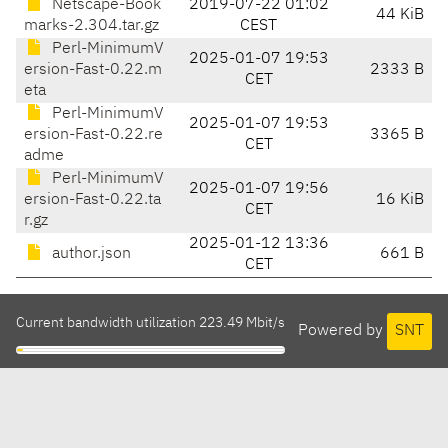
Netscape-Book
2019-07-22 01:02
44 KiB
marks-2.304.tar.gz
CEST
Perl-MinimumV
2025-01-07 19:53
ersion-Fast-0.22.m
2333 B
CET
eta
Perl-MinimumV
2025-01-07 19:53
ersion-Fast-0.22.re
3365 B
CET
adme
Perl-MinimumV
2025-01-07 19:56
ersion-Fast-0.22.ta
16 KiB
CET
r.gz
2025-01-12 13:36
author.json
661 B
CET
Current bandwidth utilization 223.49 Mbit/s
Powered by
SNT