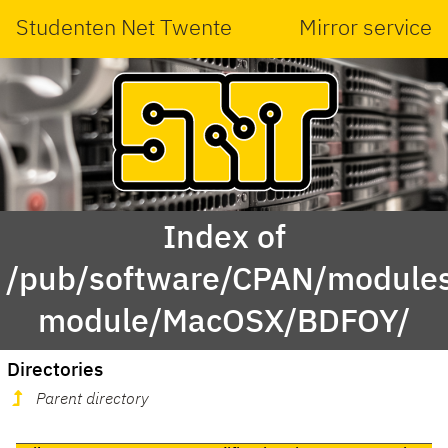
Studenten Net Twente
Mirror service
Index of
/pub/software/CPAN/modules
module/MacOSX/BDFOY/
Directories
Parent directory