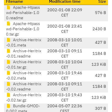
Filename
Modification time
Size
Apache-Htpass
2002-01-08 22:09
wd-Perishable-1.0
576 B
CET
0.readme
Apache-Htpass
2002-01-08 23:41
wd-Perishable-1.0
2430 B
CET
0.tar.gz
Archive-Heritrix
2008-03-10 10:01
427 B
-0.01.meta
CET
Archive-Heritrix
2008-03-10 09:11
1184 B
-0.01.readme
CET
Archive-Heritrix
2008-03-10 10:04
123 KiB
-0.01.tar.gz
CET
Archive-Heritrix
2008-03-10 19:46
427 B
-0.02.meta
CET
Archive-Heritrix
2008-03-10 09:11
1184 B
-0.02.readme
CET
Archive-Heritrix
2008-03-10 19:43
123 KiB
-0.02.tar.gz
CET
Bundle-GMOD-
2004-05-07 22:36
307 B
0.002.meta
CEST