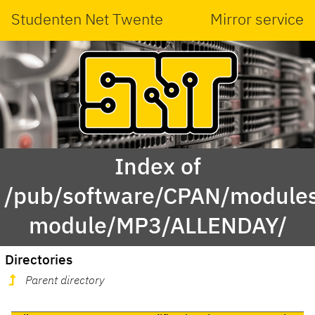
Studenten Net Twente
Mirror service
Index of
/pub/software/CPAN/modules
module/MP3/ALLENDAY/
Directories
Parent directory