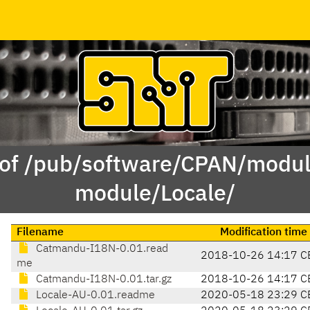
 of /pub/software/CPAN/modul
module/Locale/
Filename
Modification time
Catmandu-I18N-0.01.read
2018-10-26 14:17 C
me
Catmandu-I18N-0.01.tar.gz
2018-10-26 14:17 C
Locale-AU-0.01.readme
2020-05-18 23:29 C