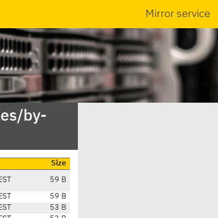
Mirror service
es/by-
Size
EST
59 B
EST
59 B
EST
53 B