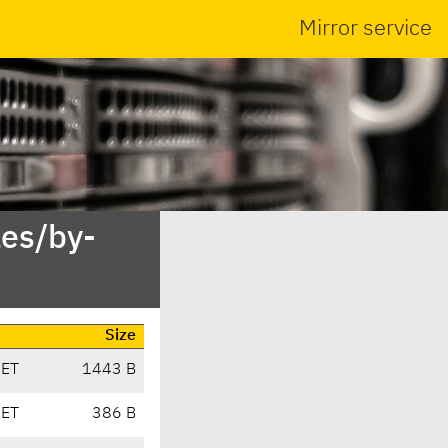
Mirror service
es/by-
Size
CET
1443 B
CET
386 B