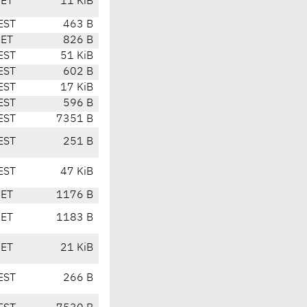
CET
11 KiB
EST
463 B
CET
826 B
EST
51 KiB
EST
602 B
EST
17 KiB
EST
596 B
EST
7351 B
EST
251 B
EST
47 KiB
CET
1176 B
CET
1183 B
CET
21 KiB
EST
266 B