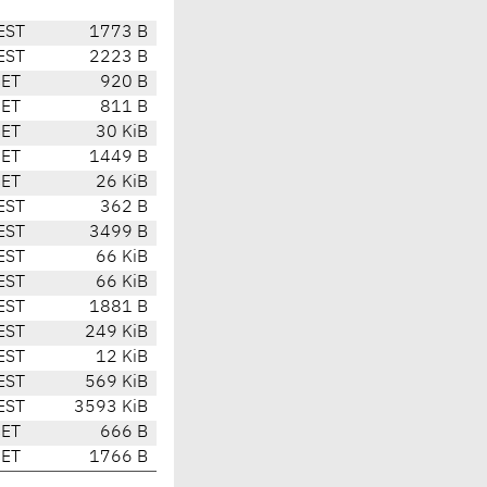
EST
1773 B
EST
2223 B
CET
920 B
CET
811 B
CET
30 KiB
CET
1449 B
CET
26 KiB
EST
362 B
EST
3499 B
EST
66 KiB
EST
66 KiB
EST
1881 B
EST
249 KiB
EST
12 KiB
EST
569 KiB
EST
3593 KiB
CET
666 B
CET
1766 B