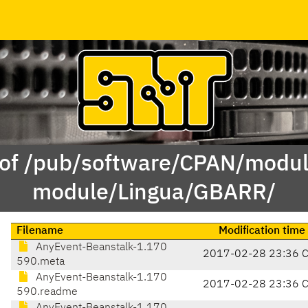
 of /pub/software/CPAN/modul
module/Lingua/GBARR/
Filename
Modification time
AnyEvent-Beanstalk-1.170
2017-02-28 23:36 
590.meta
AnyEvent-Beanstalk-1.170
2017-02-28 23:36 
590.readme