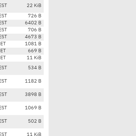
EST
22 KiB
EST
726 B
EST
6402 B
EST
706 B
EST
4673 B
CET
1081 B
CET
669 B
CET
11 KiB
EST
534 B
EST
1182 B
EST
3898 B
EST
1069 B
EST
502 B
EST
11 KiB