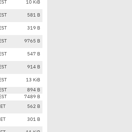
EST
10 KiB
EST
581 B
EST
319 B
EST
9765 B
EST
547 B
EST
914 B
EST
13 KiB
EST
894 B
EST
7489 B
CET
562 B
CET
301 B