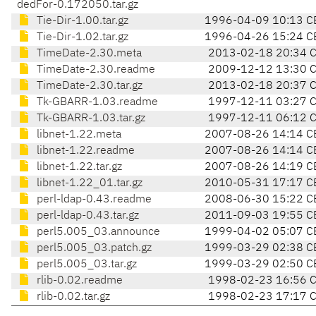
dedFor-0.172050.tar.gz
Tie-Dir-1.00.tar.gz
1996-04-09 10:13 C
Tie-Dir-1.02.tar.gz
1996-04-26 15:24 C
TimeDate-2.30.meta
2013-02-18 20:34 
TimeDate-2.30.readme
2009-12-12 13:30 
TimeDate-2.30.tar.gz
2013-02-18 20:37 
Tk-GBARR-1.03.readme
1997-12-11 03:27 
Tk-GBARR-1.03.tar.gz
1997-12-11 06:12 
libnet-1.22.meta
2007-08-26 14:14 C
libnet-1.22.readme
2007-08-26 14:14 C
libnet-1.22.tar.gz
2007-08-26 14:19 C
libnet-1.22_01.tar.gz
2010-05-31 17:17 C
perl-ldap-0.43.readme
2008-06-30 15:22 C
perl-ldap-0.43.tar.gz
2011-09-03 19:55 C
perl5.005_03.announce
1999-04-02 05:07 C
perl5.005_03.patch.gz
1999-03-29 02:38 C
perl5.005_03.tar.gz
1999-03-29 02:50 C
rlib-0.02.readme
1998-02-23 16:56 
rlib-0.02.tar.gz
1998-02-23 17:17 