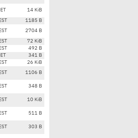
CET
14 KiB
EST
1185 B
EST
2704 B
EST
72 KiB
EST
492 B
CET
341 B
EST
26 KiB
EST
1106 B
EST
348 B
EST
10 KiB
EST
511 B
EST
303 B