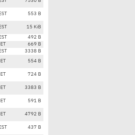
EST
7530 B
EST
553 B
EST
15 KiB
EST
492 B
CET
669 B
EST
3338 B
CET
554 B
CET
724 B
CET
3383 B
CET
591 B
CET
4792 B
EST
437 B