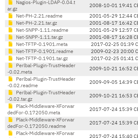
Nagios-Plugin-LDAP-0.04.t
2008-10-01 19:41 C
ar.gz
Net-PH-2.21.readme
2001-05-29 12:44 C
Net-PH-2.21.tar.gz
2001-08-17 16:42 C
Net-SNPP-1.11.readme
2001-05-29 12:57 C
Net-SNPP-1.11.tar.gz
2001-08-17 16:28 C
Net-TFTP-0.1901.meta
2017-02-25 01:39 
Net-TFTP-0.1901.readme
2009-02-23 20:00 
Net-TFTP-0.1901.tar.gz
2017-02-25 01:41 
Perlbal-Plugin-TrustHeader
2009-10-21 16:52 C
-0.02.meta
Perlbal-Plugin-TrustHeader
2009-09-05 14:39 C
-0.02.readme
Perlbal-Plugin-TrustHeader
2009-10-21 16:53 C
-0.02.tar.gz
Plack-Middleware-XForwar
2017-07-24 15:39 C
dedFor-0.172050.meta
Plack-Middleware-XForwar
2017-07-24 15:39 C
dedFor-0.172050.readme
Plack-Middleware-XForwar
2017-07-24 15:40 C