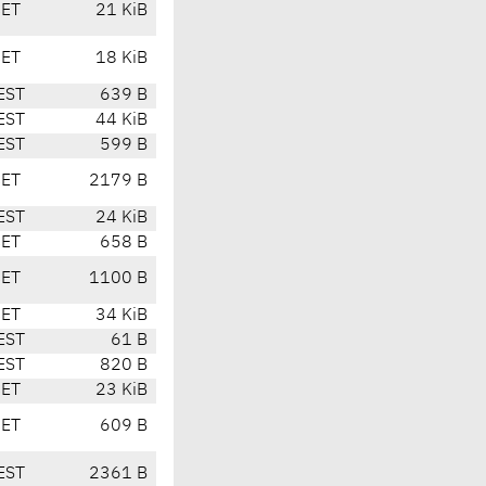
CET
21 KiB
CET
18 KiB
EST
639 B
EST
44 KiB
EST
599 B
CET
2179 B
EST
24 KiB
CET
658 B
CET
1100 B
CET
34 KiB
EST
61 B
EST
820 B
CET
23 KiB
CET
609 B
EST
2361 B