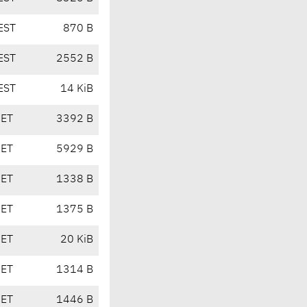
EST
870 B
EST
2552 B
EST
14 KiB
CET
3392 B
CET
5929 B
CET
1338 B
CET
1375 B
CET
20 KiB
CET
1314 B
CET
1446 B