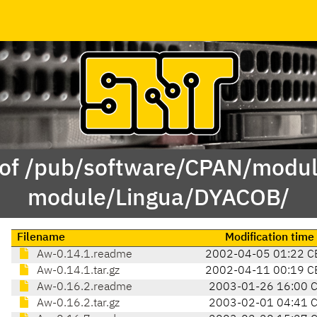
 of /pub/software/CPAN/modul
module/Lingua/DYACOB/
Filename
Modification time
Aw-0.14.1.readme
2002-04-05 01:22 C
Aw-0.14.1.tar.gz
2002-04-11 00:19 C
Aw-0.16.2.readme
2003-01-26 16:00 
Aw-0.16.2.tar.gz
2003-02-01 04:41 