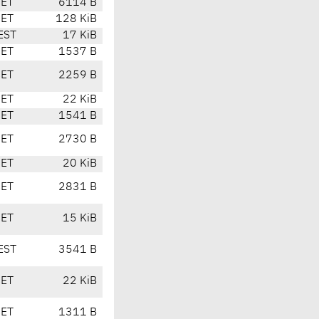
CET
6114 B
CET
128 KiB
EST
17 KiB
CET
1537 B
CET
2259 B
CET
22 KiB
CET
1541 B
CET
2730 B
CET
20 KiB
CET
2831 B
CET
15 KiB
EST
3541 B
CET
22 KiB
CET
1311 B