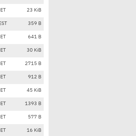
CET
23 KiB
EST
359 B
CET
641 B
CET
30 KiB
CET
2715 B
CET
912 B
CET
45 KiB
CET
1393 B
CET
577 B
CET
16 KiB