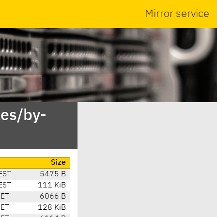
Mirror service
es/by-
Size
EST
5475 B
EST
111 KiB
CET
6066 B
CET
128 KiB