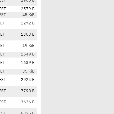
EST
2905 B
EST
2579 B
EST
45 KiB
CET
1272 B
CET
1303 B
CET
19 KiB
CET
1649 B
CET
1639 B
CET
35 KiB
EST
2924 B
EST
7790 B
EST
3636 B
EST
8325 B