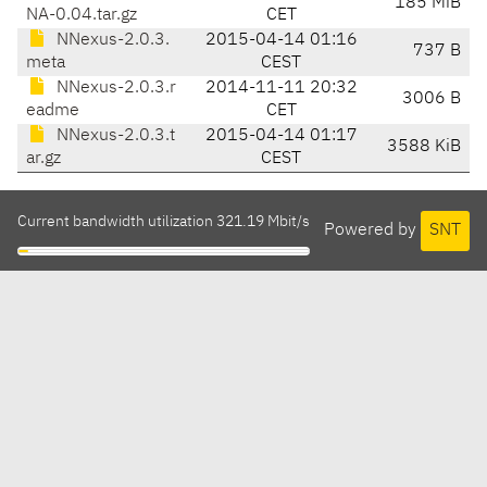
185 MiB
NA-0.04.tar.gz
CET
NNexus-2.0.3.
2015-04-14 01:16
737 B
meta
CEST
NNexus-2.0.3.r
2014-11-11 20:32
3006 B
eadme
CET
NNexus-2.0.3.t
2015-04-14 01:17
3588 KiB
ar.gz
CEST
Current bandwidth utilization 321.19 Mbit/s
Powered by
SNT