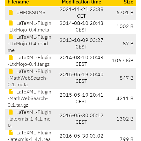
Filename
Modification time
Size
2021-11-21 23:38
CHECKSUMS
6701 B
CET
LaTeXML-Plugin
2014-08-10 20:43
1002 B
-LtxMojo-0.4.meta
CEST
LaTeXML-Plugin
2013-10-09 03:27
-LtxMojo-0.4.read
87 B
CEST
me
LaTeXML-Plugin
2014-08-10 20:43
1067 KiB
-LtxMojo-0.4.tar.gz
CEST
LaTeXML-Plugin
2015-05-19 20:40
-MathWebSearch-
847 B
CEST
0.1.meta
LaTeXML-Plugin
2015-05-19 20:41
-MathWebSearch-
4211 B
CEST
0.1.tar.gz
LaTeXML-Plugin
2016-05-30 05:12
-latexmls-1.4.1.me
1302 B
CEST
ta
LaTeXML-Plugin
2016-05-30 03:02
-latexmls-1.4.1.rea
799 B