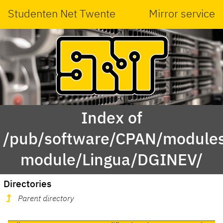
Studenten Net Twente
Mirror service
Index of
/pub/software/CPAN/modules
module/Lingua/DGINEV/
Directories
Parent directory