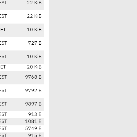
EST
22 KiB
EST
22 KiB
CET
10 KiB
EST
727 B
EST
10 KiB
CET
20 KiB
EST
9768 B
EST
9792 B
EST
9897 B
EST
913 B
EST
1081 B
EST
5749 B
EST
915 B