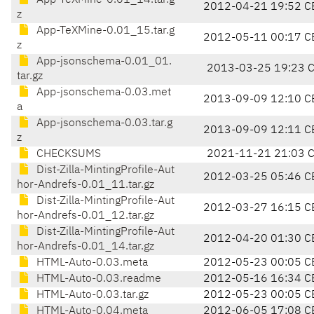
App-TeXMine-0.01_14.tar.g
2012-04-21 19:52 C
z
App-TeXMine-0.01_15.tar.g
2012-05-11 00:17 C
z
App-jsonschema-0.01_01.
2013-03-25 19:23 
tar.gz
App-jsonschema-0.03.met
2013-09-09 12:10 C
a
App-jsonschema-0.03.tar.g
2013-09-09 12:11 C
z
CHECKSUMS
2021-11-21 21:03 
Dist-Zilla-MintingProfile-Aut
2012-03-25 05:46 C
hor-Andrefs-0.01_11.tar.gz
Dist-Zilla-MintingProfile-Aut
2012-03-27 16:15 C
hor-Andrefs-0.01_12.tar.gz
Dist-Zilla-MintingProfile-Aut
2012-04-20 01:30 C
hor-Andrefs-0.01_14.tar.gz
HTML-Auto-0.03.meta
2012-05-23 00:05 C
HTML-Auto-0.03.readme
2012-05-16 16:34 C
HTML-Auto-0.03.tar.gz
2012-05-23 00:05 C
HTML-Auto-0.04.meta
2012-06-05 17:08 C