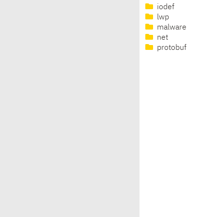
iodef
lwp
malware
net
protobuf