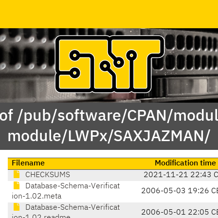
 of /pub/software/CPAN/modul
module/LWPx/SAXJAZMAN/
Filename
Modification time
CHECKSUMS
2021-11-21 22:43 
Database-Schema-Verificat
2006-05-03 19:26 C
ion-1.02.meta
Database-Schema-Verificat
2006-05-01 22:05 C