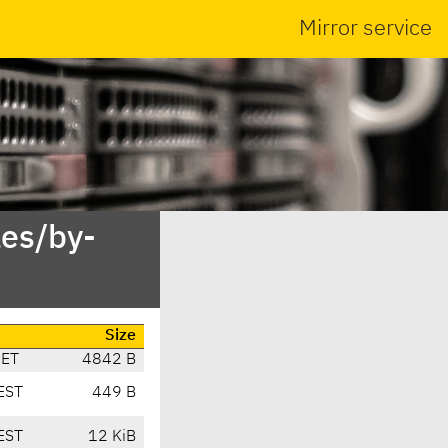
Mirror service
es/by-
Size
CET
4842 B
EST
449 B
EST
12 KiB