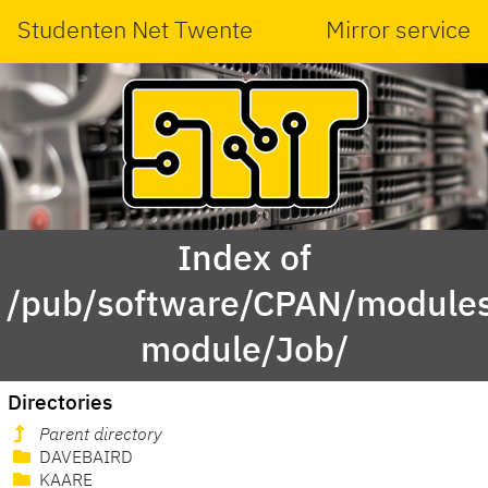
Studenten Net Twente
Mirror service
Index of
/pub/software/CPAN/modules
module/Job/
Directories
Parent directory
DAVEBAIRD
KAARE