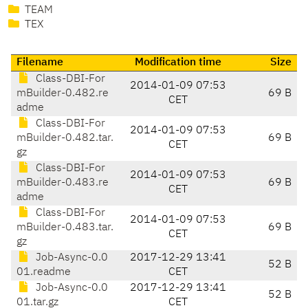
TEAM
TEX
Filename
Modification time
Size
Class-DBI-For
2014-01-09 07:53
mBuilder-0.482.re
69 B
CET
adme
Class-DBI-For
2014-01-09 07:53
mBuilder-0.482.tar.
69 B
CET
gz
Class-DBI-For
2014-01-09 07:53
mBuilder-0.483.re
69 B
CET
adme
Class-DBI-For
2014-01-09 07:53
mBuilder-0.483.tar.
69 B
CET
gz
Job-Async-0.0
2017-12-29 13:41
52 B
01.readme
CET
Job-Async-0.0
2017-12-29 13:41
52 B
01.tar.gz
CET