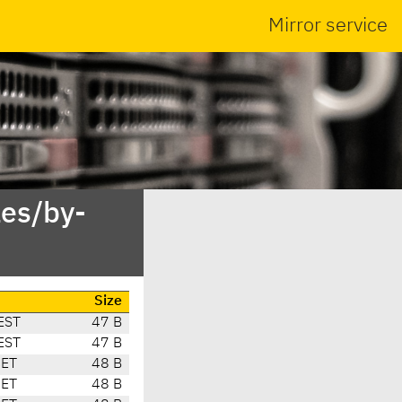
Mirror service
es/by-
Size
EST
47 B
EST
47 B
CET
48 B
CET
48 B