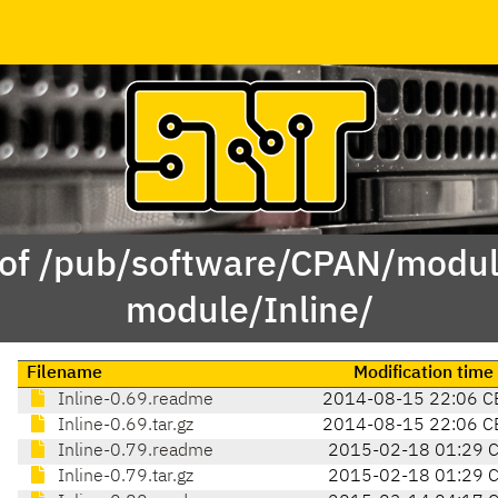
 of /pub/software/CPAN/modul
module/Inline/
Filename
Modification time
Inline-0.69.readme
2014-08-15 22:06 C
Inline-0.69.tar.gz
2014-08-15 22:06 C
Inline-0.79.readme
2015-02-18 01:29 
Inline-0.79.tar.gz
2015-02-18 01:29 