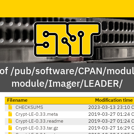
 of /pub/software/CPAN/modul
module/Imager/LEADER/
Filename
Modification time
CHECKSUMS
2023-03-13 23:10 
Crypt-LE-0.33.meta
2019-03-27 01:24 
Crypt-LE-0.33.readme
2019-03-27 01:24 
Crypt-LE-0.33.tar.gz
2019-03-27 16:29 