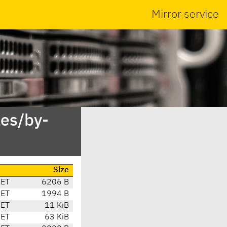
Mirror service
es/by-
Size
CET
6206 B
CET
1994 B
CET
11 KiB
CET
63 KiB